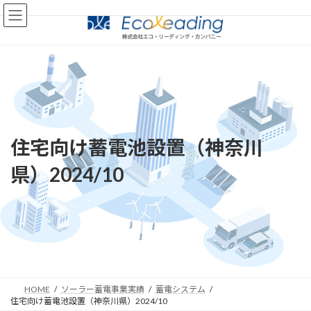
コ
ナ
ン
ビ
テ
ゲ
ン
ー
ツ
シ
へ
ョ
ス
ン
キ
に
ッ
移
プ
動
住宅向け蓄電池設置（神奈川
県）2024/10
HOME
ソーラー蓄電事業実績
蓄電システム
住宅向け蓄電池設置（神奈川県）2024/10