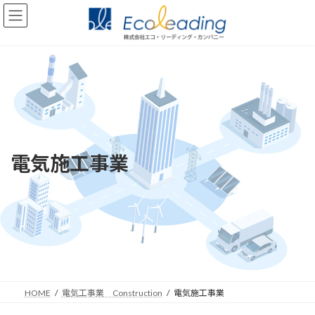
コ
ナ
ン
ビ
テ
ゲ
ン
ー
ツ
シ
へ
ョ
ス
ン
キ
に
ッ
移
プ
動
電気施工事業
HOME
電気工事業 Construction
電気施工事業