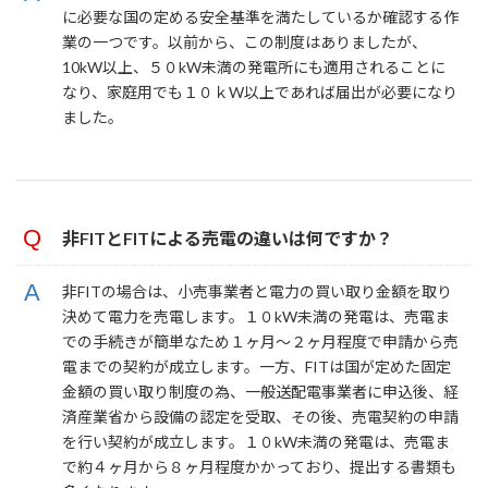
に必要な国の定める安全基準を満たしているか確認する作
業の一つです。以前から、この制度はありましたが、
10kW以上、５０kW未満の発電所にも適用されることに
なり、家庭用でも１０ｋW以上であれば届出が必要になり
ました。
非FITとFITによる売電の違いは何ですか？
非FITの場合は、小売事業者と電力の買い取り金額を取り
決めて電力を売電します。１０kW未満の発電は、売電ま
での手続きが簡単なため１ヶ月〜２ヶ月程度で申請から売
電までの契約が成立します。一方、FITは国が定めた固定
金額の買い取り制度の為、一般送配電事業者に申込後、経
済産業省から設備の認定を受取、その後、売電契約の申請
を行い契約が成立します。１０kW未満の発電は、売電ま
で約４ヶ月から８ヶ月程度かかっており、提出する書類も