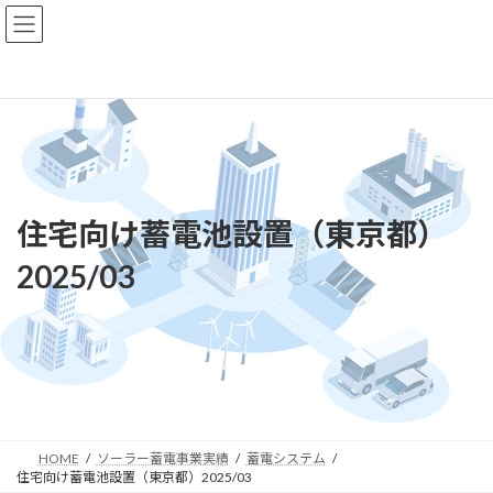
コ
ナ
ン
ビ
テ
ゲ
ン
ー
ツ
シ
へ
ョ
ス
ン
キ
に
ッ
移
プ
動
住宅向け蓄電池設置（東京都）
2025/03
HOME
ソーラー蓄電事業実績
蓄電システム
住宅向け蓄電池設置（東京都）2025/03