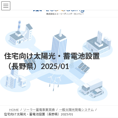
コ
ナ
ン
ビ
テ
ゲ
ン
ー
ツ
シ
へ
ョ
ス
ン
キ
に
ッ
移
プ
動
住宅向け太陽光・蓄電池設置
（長野県）2025/01
HOME
ソーラー蓄電事業実績
一般太陽光発電システム
住宅向け太陽光・蓄電池設置（長野県）2025/01