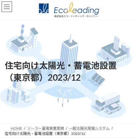
コ
ナ
ン
ビ
テ
ゲ
ン
ー
ツ
シ
へ
ョ
ス
ン
キ
に
ッ
移
プ
動
住宅向け太陽光・蓄電池設置
（東京都）2023/12
HOME
ソーラー蓄電事業実績
一般太陽光発電システム
住宅向け太陽光・蓄電池設置（東京都）2023/12