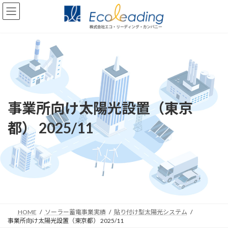
コ
ナ
ン
ビ
テ
ゲ
ン
ー
ツ
シ
へ
ョ
ス
ン
キ
に
ッ
移
プ
動
事業所向け太陽光設置（東京
都） 2025/11
HOME
ソーラー蓄電事業実績
貼り付け型太陽光システム
事業所向け太陽光設置（東京都） 2025/11