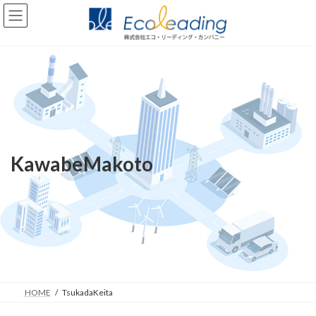
コ
ナ
ン
ビ
テ
ゲ
ン
ー
ツ
シ
へ
ョ
ス
ン
キ
に
ッ
移
プ
動
KawabeMakoto
HOME
TsukadaKeita